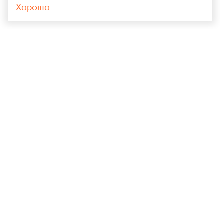
Хорошо
+7 (964) 148-71-94
polygrankaluga@yandex.ru
ОБРАТНЫЙ ЗВОНОК
УСЛУГИ КОМПАНИИ
Механизированная штукатурка
Механизированная шпатлевка