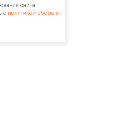
ования сайта.
ь с
политикой сбора и
+7 (964) 148-71-94
polygrankaluga@yandex.ru
О НАС
О компании
Команда
Портфолио