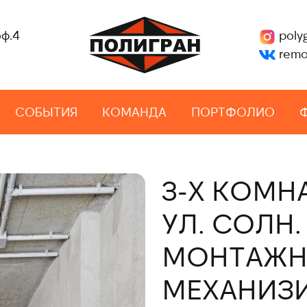
оф.4
poly
remo
СОБЫТИЯ
КОМАНДА
ПОРТФОЛИО
3-Х КОМН
УЛ. СОЛН.
МОНТАЖН
МЕХАНИЗ