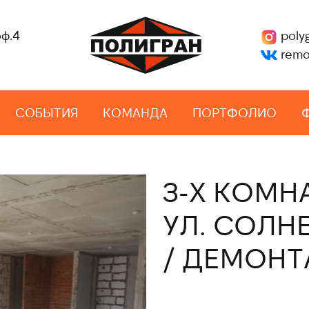
оф.4
poly
remo
СОБЫТИЯ
КОМАНДА
ПОРТФОЛИО
3-Х КОМН
УЛ. СОЛН
/ ДЕМОНТ