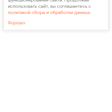
использовать сайт, вы соглашаетесь с
политикой сбора и обработки данных
.
Хорошо
+7 (964) 148-71-94
polygrankaluga@yandex.ru
ОБРАТНЫЙ ЗВОНОК
УСЛУГИ КОМПАНИИ